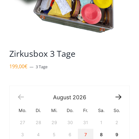
Zirkusbox 3 Tage
199,00
€
3 Tage
August
2026
Mo.
Di.
Mi.
Do.
Fr.
Sa.
So.
27
28
29
30
31
1
2
3
4
5
6
7
8
9