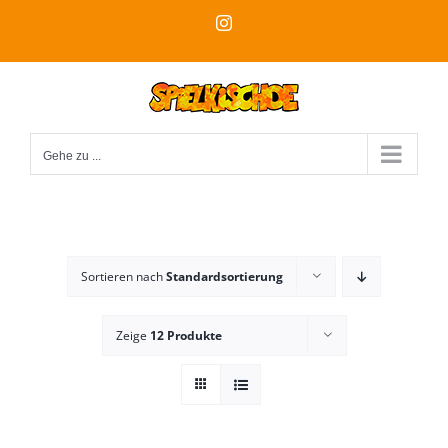
Zum
Instagram
Inhalt
springen
Gehe zu ...
Sortieren nach
Standardsortierung
Zeige
12 Produkte